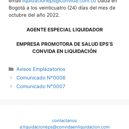
email
liquidacioneps@convida.com.co
Dada en
Bogotá a los veinticuatro (24) días del mes de
octubre del año 2022.
AGENTE ESPECIAL LIQUIDADOR
EMPRESA PROMOTORA DE SALUD EPS’S
CONVIDA EN LIQUIDACIÓN
Categorías
Avisos Emplazatorios
Comunicado N°0006
Comunicado N°0007
contactanos
a:liquidacioneps@convidaenliquidacion.com