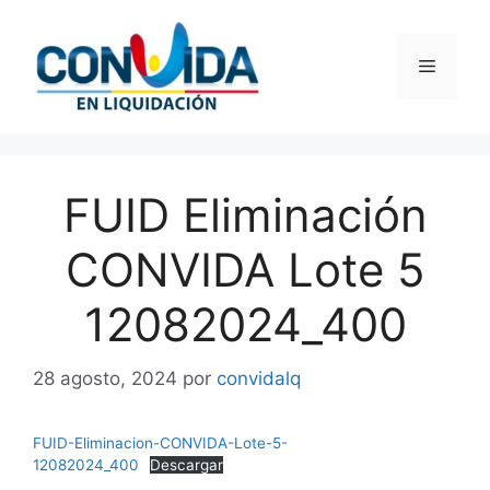
Saltar
al
Menú
contenido
FUID Eliminación
CONVIDA Lote 5
12082024_400
28 agosto, 2024
por
convidalq
FUID-Eliminacion-CONVIDA-Lote-5-
12082024_400
Descargar