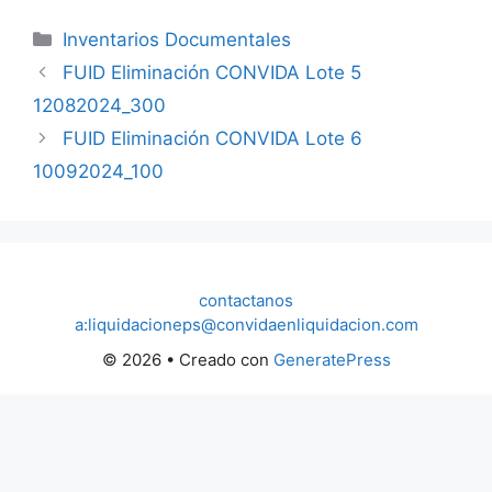
Categorías
Inventarios Documentales
FUID Eliminación CONVIDA Lote 5
12082024_300
FUID Eliminación CONVIDA Lote 6
10092024_100
contactanos
a:liquidacioneps@convidaenliquidacion.com
© 2026
• Creado con
GeneratePress