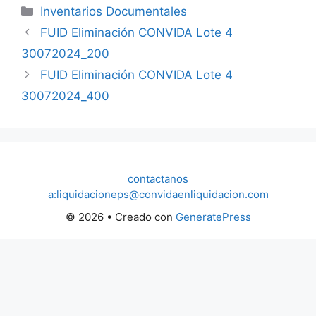
Categorías
Inventarios Documentales
FUID Eliminación CONVIDA Lote 4
30072024_200
FUID Eliminación CONVIDA Lote 4
30072024_400
contactanos
a:liquidacioneps@convidaenliquidacion.com
© 2026
• Creado con
GeneratePress