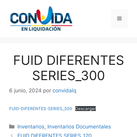
Saltar
al
Menú
contenido
FUID DIFERENTES
SERIES_300
6 junio, 2024
por
convidalq
FUID-DIFERENTES-SERIES_300
Descargar
Categorías
Inventarios
,
Inventarios Documentales
FUID DIFERENTES SERIES_120